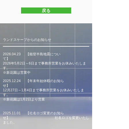
戻る
​ランドスケープからのお知らせ
2026.04.23
【能登半島地震につい
て
】
2026年5月2日～6日まで
事務所営業をお
休みいたしま
す。
​※新花園は営業中
2025.12.24
【年末年始休暇のお知ら
せ】
12月27日～1月4日まで事務所営業をお
休みいたしま
す。
​※新花園は1月2日より営業
2025.11.01
【社名ロゴ変更のお知ら
せ
】
社名ロゴを変更いたし
ました。